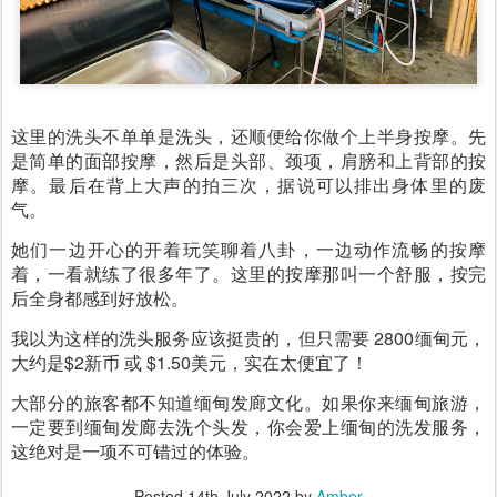
这里的洗头不单单是洗头，还顺便给你做个上半身按摩。先
是简单的面部按摩，然后是头部、颈项，肩膀和上背部的按
摩。最后在背上大声的拍三次，据说可以排出身体里的废
气。
她们一边开心的开着玩笑聊着八卦，一边动作流畅的按摩
着，一看就练了很多年了。这里的按摩那叫一个舒服，按完
后全身都感到好放松。
我以为这样的洗头服务应该挺贵的，但只需要 2800缅甸元，
大约是$2新币 或 $1.50美元，实在太便宜了！
大部分的旅客都不知道缅甸发廊文化。如果你来缅甸旅游，
一定要到缅甸发廊去洗个头发，你会爱上缅甸的洗发服务，
这绝对是一项不可错过的体验。
Posted
14th July 2022
by
Amber