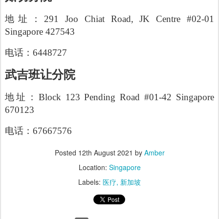
地址：291 Joo Chiat Road, JK Centre #02-01
Singapore 427543
电话：6448727
武吉班让分院
地址：Block 123 Pending Road #01-42 Singapore
670123
电话：67667576
Posted
12th August 2021
by
Amber
Location:
Singapore
Labels:
医疗
新加坡