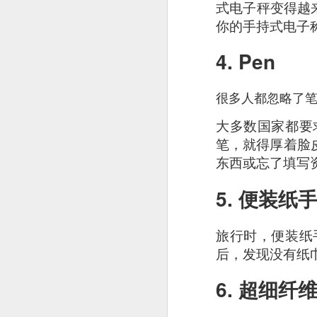
式电子秤变得越
As a Singaporean, I’
你的手持式电子
done. The sea bass i
version of our iconi
4. Pen
tangy flavor.
很多人都忽略了
大多数国家都要
笔，就得厚着脸
东西或忘了填写
5. 便装纸
旅行时，
便装纸
后，发现没有纸
6. 超细纤