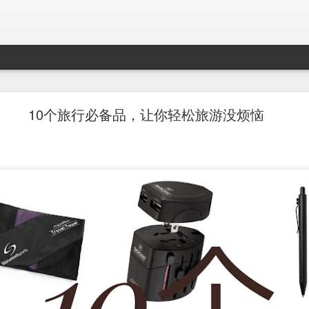
Mr. Stonebowl - Fusion Chinese Cuisine
10个旅行必备品，让你轻松旅游没烦恼
birthday and his parents wanted to bring the family out f
tions and finally settled on Mr Stonebowl in Chatswood.