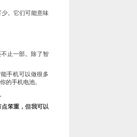
可少。
它们可能意味
还不止一部。除了智
智能手机可以做很多
耗尽你的手机电池。
。
。它虽然有点笨重，但我可以
. The pork was well-
cy and tender with a