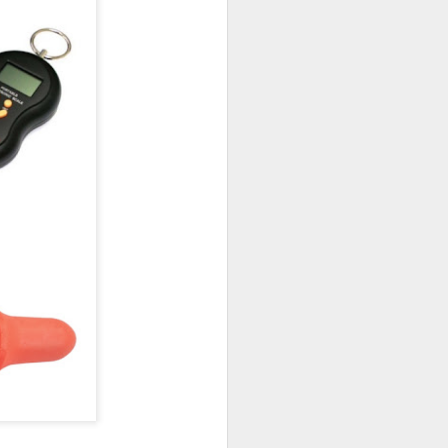
utside of Sydney. The
her 4 restaurants in
 can find their menu