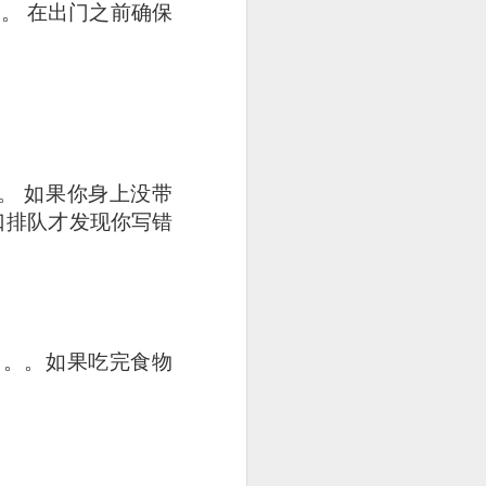
。 在出门之前确保
 is really very well
uce is a not-so-spicy
dish hue and slightly
。 如果你身上没带
口排队才发现你写错
。。。如果吃完食物