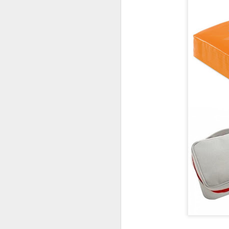
This is my first tim
first Mr Stonebowl 
Chatswood, Hurstvil
Mr Stonebowl specia
here
.
These are the dishes