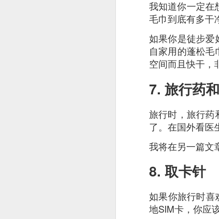
我知道你一定在想
毛巾到底有多干
如果你是徒步爱
自家用的蓬松毛
空间而且快干，
7. 旅行药
旅行时，旅行药
了。在国外看医
我将在另一篇文
8. 取卡针
Garlic Prawn and 
如果你旅行时喜
interesting rice dis
地SIM卡，你应
light it feels like 