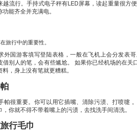
来越流行。手持式电子秤有LED屏幕，读起重量很方便
ll say that the
Singapore Style Sea Bass Fish
[AUD$26.80]
称功能齐全并充满电。
s very fresh with succulent flesh that flakes nicely. The sa
c chilli crab sauce, with more tomato to give it a nice red
笔在旅行中的重要性。
求外国游客填写登陆表格，一般在飞机上会分发表哥
皮借别人的笔，会有些尴尬。 如果你已经机场的在关
资料，身上没有笔就更糟糕。
手帕
手帕很重要。你可以用它插嘴、清除污渍、打喷嚏 
巾，你就不得不带着嘴上的污渍，去找洗手间清洗。
维旅行毛巾