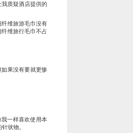
让我质疑酒店提供的
细纤维旅游毛巾没有
细纤维旅行毛巾不占
但如果没有要就更惨
25.80] is the most
像我一样喜欢使用本
oked till so soft and
的针状物。
to the rice while the