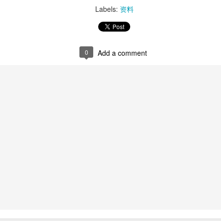
Labels:
资料
0
Add a comment
oodle with Truffle Paste & Pork
[AUD$18.80] was a littl
the truffle but it’s still a decent stir-fried udon dish.
good place for family gatherings where the whole famil
cuisines.