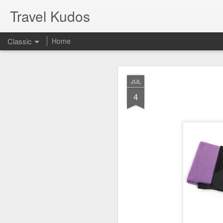
Travel Kudos
Classic
Home
JUL
JUL
14
4
I
t was boyfriend’s 
debated on a few op