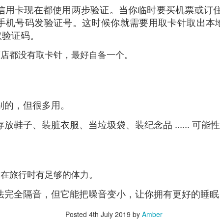
verything together.
信用卡现在都使用两步验证。当你临时要买机票或订
手机号码发验证号。这时候你就需要用取卡针取出本地
取验证码。
商店都没有取卡针，最好自备一个。
别的，但很多用。
放鞋子、装脏衣服、当垃圾袋、装纪念品 ...... 可
你在旅行时有足够的体力。
法完全隔音，但它能把噪音变小，让你拥有更好的睡眠
Posted
4th July 2019
by
Amber