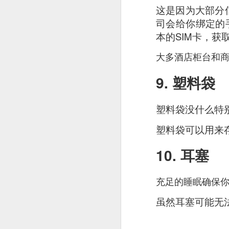
creamy sauce gels e
这是因为大部分
司会给你绑定的
本的SIM卡，获
大多酒店柜台和
9. 塑料袋
塑料袋没什么特
塑料袋可以用来存
10. 耳塞
充足的睡眠确保
虽然耳塞可能无