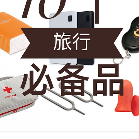
e to Mr Stonebowl and I’ve never heard of this restaurant o
restaurant opened in 2015 in Burwood and has opened anot
le, Eastwood and Parramatta.
lizes in Chinese stone pot cuisine and fusion dishes. You
 we tried: