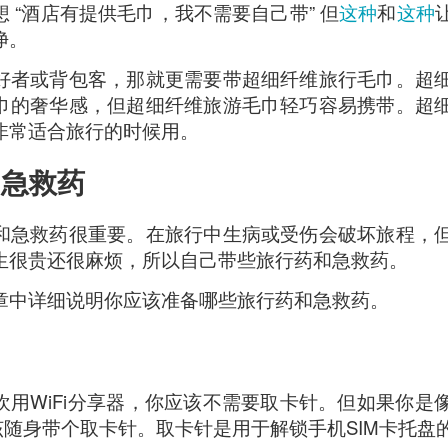
 “酒店有提供毛巾，我不需要自己带” 但
这种
和
这种
净。
好者或背包客，那就更需要带超细纤维旅行毛巾。超
巾的奢华感，但超细纤维旅游毛巾轻巧容易携带。超
非常适合旅行的时候用。
和急救药
和急救药很重要。在旅行中生病或受伤会破坏旅程，
生很贵还很麻烦，所以自己带些旅行药和急救药。
章中详细说明你应该准备哪些旅行药和急救药。
Mussel with Stir Fried Rice in Squid Ink Sauce
[AUD$
欢用WiFi分享器，你应该不需要取卡针。但如果你是
h I’ve ever eaten. I think they used basmati rice which is co
该随身带个取卡针。取卡针是用于解锁手机SIM卡托盘
I’m eating air. The squid ink sauce adds a unique umami flavor 