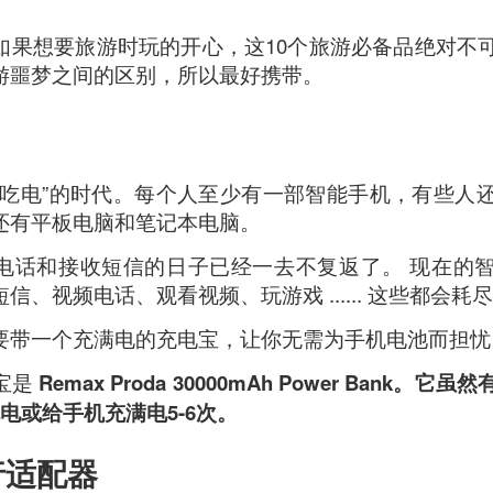
如果想要旅游时玩的开心，这10个旅游必备品绝对不
游噩梦之间的区别，所以最好携带。
“吃电”的时代。每个人至少有一部智能手机，有些人
还有平板电脑和笔记本电脑。
电话和接收短信的日子已经一去不复返了。 现在的
信、视频电话、观看视频、玩游戏 ...... 这些都会
要带一个充满电的充电宝，让你无需为手机电池而担忧
宝是
Remax Proda 30000mAh Power Bank
电或给手机充满电5-6次。
ued Pork
[AUD$13.80] has every right to be a signature dish
行适配器
ed to perfection. Each piece of the barbecued pork is jui