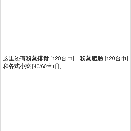
这里还有
粉蒸排骨
[120台币]，
粉蒸肥肠
[120台币]
和
各式小菜
[40/60台币]。