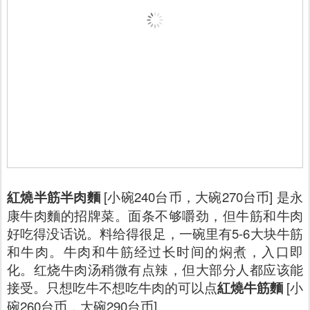
紅燒半筋半肉麵
[小碗240台币，大碗270台币] 是永
康牛肉麵的招牌菜。面条不够嚼劲，但牛筋和牛肉
好吃得没话说。料给得很足，一碗里有5-6大块牛筋
和牛肉。牛肉和牛筋经过长时间的焖煮，入口即
化。红烧牛肉汤稍微有点辣，但大部分人都应该能
接受。只想吃牛不想吃牛肉的可以点
紅燒牛筋麵
[小
碗260台币，大碗290台币]。