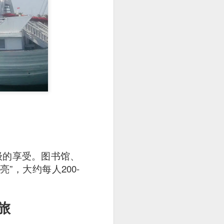
e disappointing as I
级的享受。图书馆、
，大约每人200-
y can sample unique
之旅