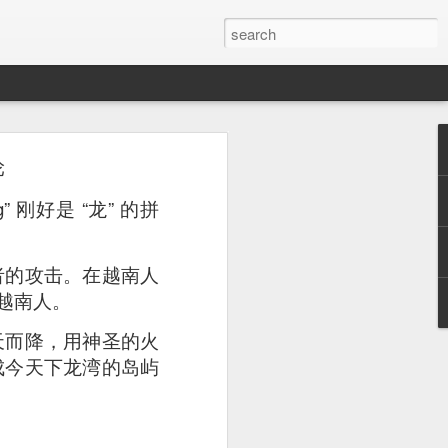
轮
or a family meal. We
” 刚好是 “龙” 的拼
者的攻击。在越南人
助越南人。
天而降，用神圣的火
成今天下龙湾的岛屿
。