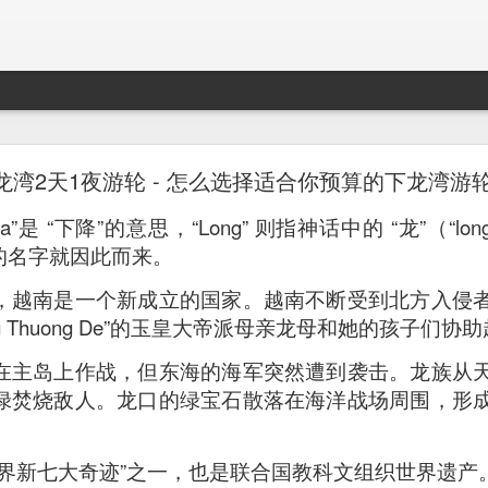
Mr. Stonebowl - Fusion Chinese Cuisine
龙湾2天1夜游轮 - 怎么选择适合你预算的下龙湾游
birthday and his parents wanted to bring the family out f
是 “下降”的意思，“Long” 则指神话中的 “龙”（“long
tions and finally settled on Mr Stonebowl in Chatswood.
 的名字就因此而来。
，越南是一个新成立的国家。越南不断受到北方入侵
oang Thuong De”的玉皇大帝派母亲龙母和她的孩子们协
在主岛上作战，但东海的海军突然遭到袭击。龙族从
绿焚烧敌人。龙口的绿宝石散落在海洋战场周围，形
世界新七大奇迹”之一，也是联合国教科文组织世界遗产