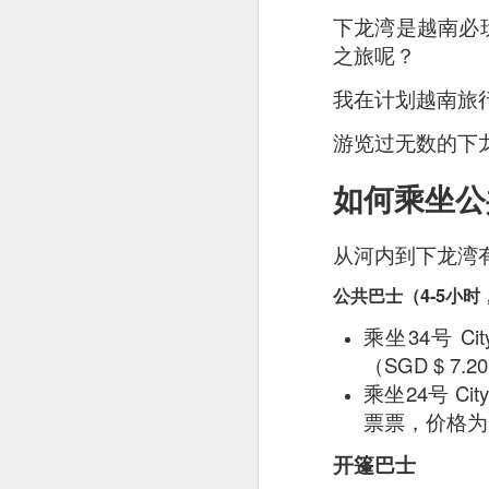
下龙湾是越南必
之旅呢？
我在计划越南旅
游览过无数的下
如何乘坐公
This is my first tim
从河内到下龙湾
first Mr Stonebowl 
公共巴士（4-5小
Chatswood, Hurstvil
乘坐34号 Ci
Mr Stonebowl specia
（SGD $ 7
here
.
乘坐24号 Ci
票票，价格为 1
These are the dishes
开篷巴士