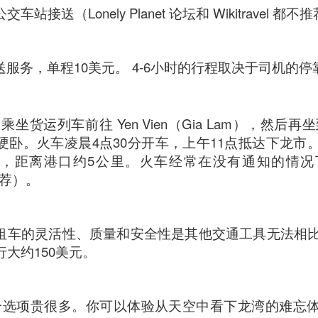
站接送（Lonely Planet 论坛和 Wikitravel 都不
服务，单程10美元。 4-6小时的行程取决于司机的停
乘坐货运列车前往 Yen Vien（Gia Lam），然后再坐到 
硬卧。火车凌晨4点30分开车，上午11点抵达下龙市
 巴士站，距离港口约5公里。火车经常在没有通知的情
不推荐）。
租车的灵活性、质量和安全性是其他交通工具无法相比
行大约150美元。
ued Pork
[AUD$13.80] has every right to be a signature dish
个选项贵很多。你可以体验从天空中看下龙湾的难忘
ed to perfection. Each piece of the barbecued pork is jui