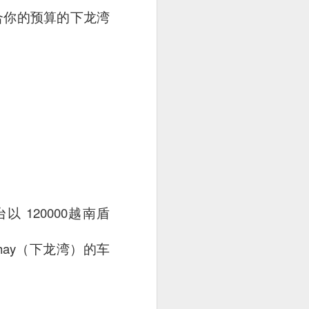
合你的预算的下龙湾
utside of Sydney. The
her 4 restaurants in
台以 120000越南盾
 can find their menu
。
 Chay（下龙湾）的车