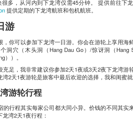
快很多，从河内到下龙湾仅需45分钟。 提供前往下
avor.
ion
提供定期的下龙湾航班和包机航班。
日游
限，你可以参加下龙湾一日游。你会在游轮上享用海
穴（木头洞（Hang Dau Go）/惊讶洞（Hang Su
Cung））。
较充足，我非常建议你参加2天1夜或3天2夜下龙湾游
龙湾2天1夜游轮是旅客中最后欢迎的选择，我和闺蜜
龙湾游轮行程
船宿的行程其实每家公司都大同小异。价钱的不同其实
下龙湾2天1夜行程：