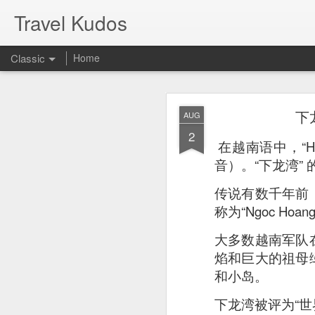
Travel Kudos
Classic
Home
JUL
下
AUG
14
2
I
t was boyfriend’s 
在越南语中，“Ha”
debated on a few op
音）。“下龙湾”
传说有数千年前
称为“Ngoc H
大多数越南军队
焰和巨大的祖母
和小岛。
下龙湾被评为“