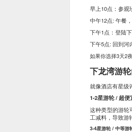
早上10点：参观
中午12点: 午
下午1点：登陆下
下午5点: 回到河内老
如果你选择3天2
下龙湾游轮
就像酒店有星级
1-2星游轮 / 超
这种类型的游轮
Garlic Prawn and 
工减料，导致游
interesting rice dis
light it feels like 
3-4星游轮 / 中等游