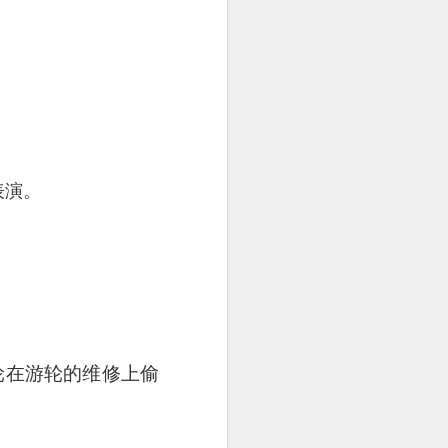
表演。
轮在游轮的维修上偷
25.80] is the most
oked till so soft and
to the rice while the