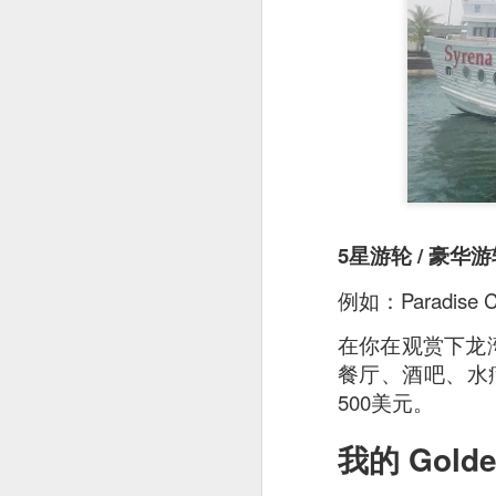
5星游轮 / 豪华
例如：Paradise Cr
Stir Fried Udon N
couldn’t really taste 
在你在观赏下龙
餐厅、酒吧、水疗
Mr Stonebowl is a 
500美元。
innovative Chinese 
我的 Gold