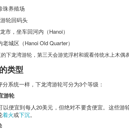
珍珠养殖场
餐，游轮回码头
龙市，坐车回河内（Hanoi）
城区（Hanoi Old Quarter）
夜的下龙湾游轮，第三天会游览浮村和观看传统水上木偶
的类型
评分系统一样，下龙湾游轮可分为3个等级：
便宜游轮
可以便宜到每人20美元，但绝对不要贪便宜。这些游
Mussel with Stir Fried Rice in Squid Ink Sauce
[AUD$
轮
着火
或
下沉
。
h I’ve ever eaten. I think they used basmati rice which is co
I’m eating air. The squid ink sauce adds a unique umami flavor 
轮