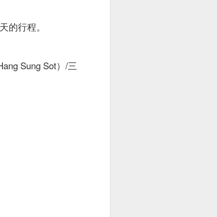
 is really very well
uce is a not-so-spicy
两天的行程。
dish hue and slightly
 Sung Sot）/三