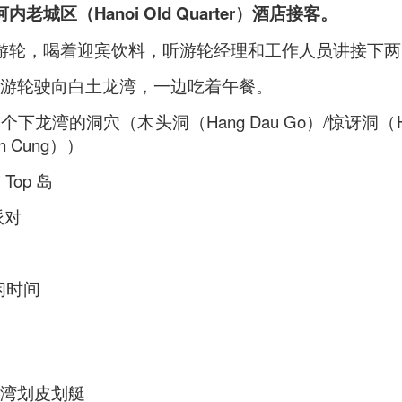
老城区（Hanoi Old Quarter）酒店接客。
ll say that the
Singapore Style Sea Bass Fish
[AUD$26.80]
s very fresh with succulent flesh that flakes nicely. The sa
住游轮，喝着迎宾饮料，听游轮经理和工作人员讲接下
c chilli crab sauce, with more tomato to give it a nice red
看游轮驶向白土龙湾，一边吃着午餐。
龙湾的洞穴（木头洞（Hang Dau Go）/惊讶洞（Hang
n Cung））
Top 岛
派对
闲时间
龙湾划皮划艇