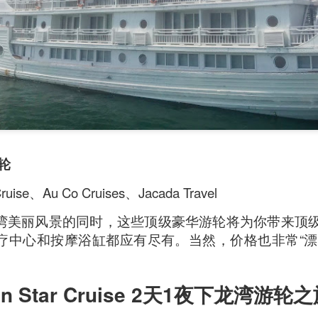
游轮
uise、Au Co Cruises、Jacada Travel
oodle with Truffle Paste & Pork
[AUD$18.80] was a littl
the truffle but it’s still a decent stir-fried udon dish.
湾美丽风景的同时，这些顶级豪华游轮将为你带来顶
中心和按摩浴缸都应有尽有。当然，价格也非常“漂亮”
good place for family gatherings where the whole famil
cuisines.
en Star Cruise 2天1夜下龙湾游轮