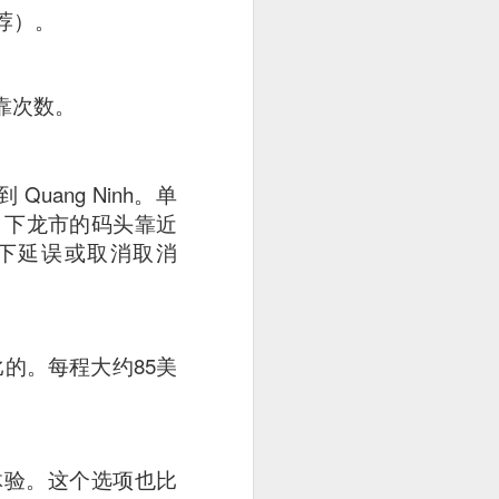
推荐）。
靠次数。
Quang Ninh。单
。下龙市的码头靠近
况下延误或取消取消
的。每程大约85美
. The pork was well-
体验。这个选项也比
cy and tender with a