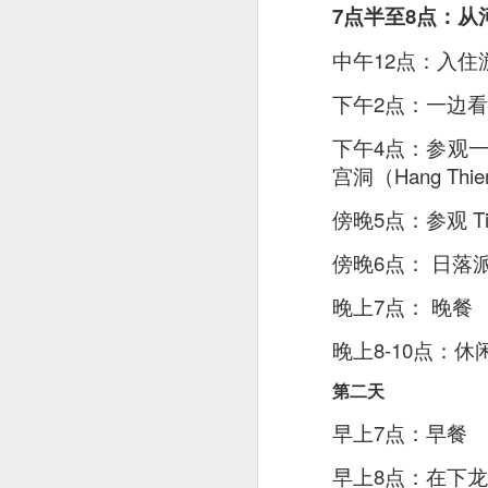
7点半至8点：从河内
As a Singaporean, I’
done. The sea bass i
中午12点：入
version of our iconi
下午2点：一边
tangy flavor.
下午4点：参观一个下
宫洞（Hang Thie
傍晚5点：参观 Ti 
傍晚6点： 日落
晚上7点： 晚餐
晚上8-10点：休
第二天
早上7点：早餐
早上8点：在下