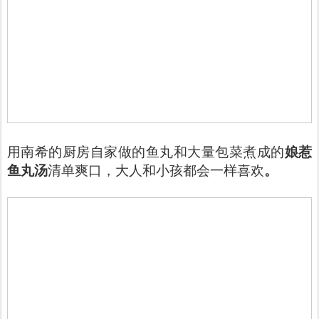
用南希的厨房自家做的鱼丸和大量包菜煮成的
娘惹
鱼丸汤
清单爽口，大人和小孩都会一样喜欢
。