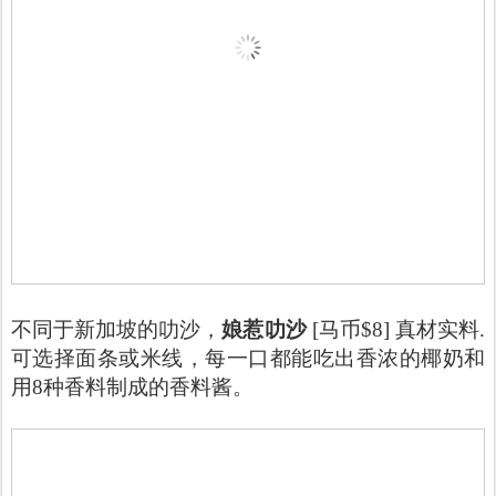
不同于新加坡的
叻沙，
娘惹
叻沙
[马币$8] 真材实料.
可选择面条或米线，每一口都能吃出香浓的椰奶和
用8种香料制成的香料酱。