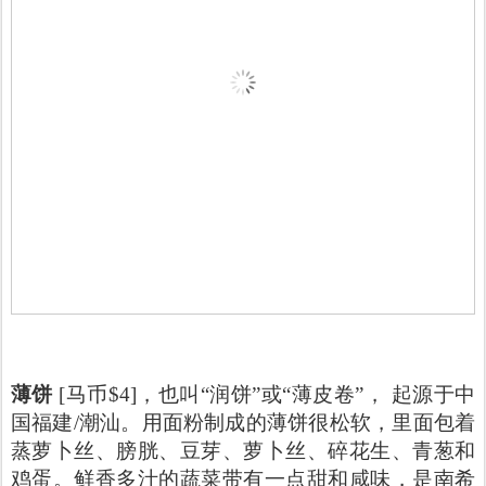
薄饼
[马币$4]，也叫“润饼”或“薄皮卷”， 起源于中
国福建/潮汕。用面粉制成的薄饼很松软，里面包着
蒸萝卜丝、膀胱、豆芽、萝卜丝、碎花生、青葱和
鸡蛋。鲜香多汁的蔬菜带有一点甜和咸味，是南希